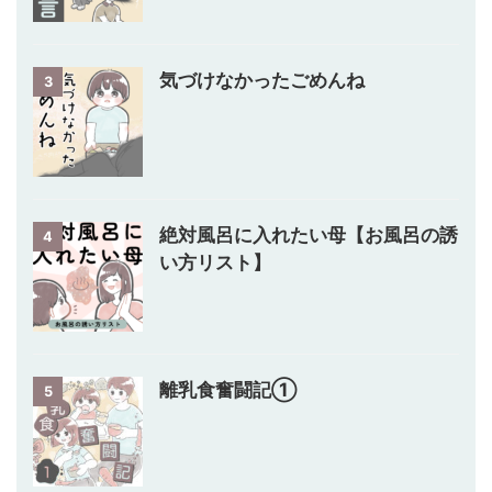
気づけなかったごめんね
3
絶対風呂に入れたい母【お風呂の誘
4
い方リスト】
離乳食奮闘記①
5