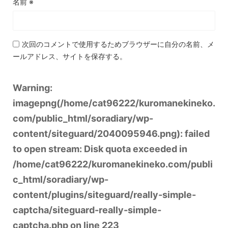
名前
※
次回のコメントで使用するためブラウザーに自分の名前、メ
ールアドレス、サイトを保存する。
Warning
:
imagepng(/home/cat96222/kuromanekineko.
com/public_html/soradiary/wp-
content/siteguard/2040095946.png): failed
to open stream: Disk quota exceeded in
/home/cat96222/kuromanekineko.com/publi
c_html/soradiary/wp-
content/plugins/siteguard/really-simple-
captcha/siteguard-really-simple-
captcha.php
on line
223