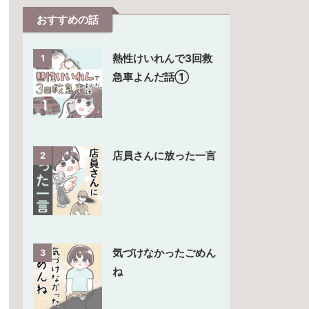
おすすめの話
熱性けいれんで3回救
1
急車よんだ話①
店員さんに放った一言
2
気づけなかったごめん
3
ね