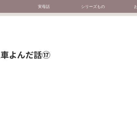
実母話
シリーズもの
急車よんだ話⑰