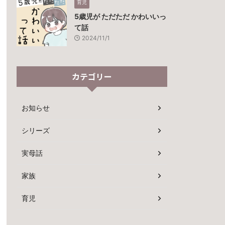
育児
5歳児が ただただ かわいいっ
て話
2024/11/1
カテゴリー
お知らせ
シリーズ
実母話
家族
育児