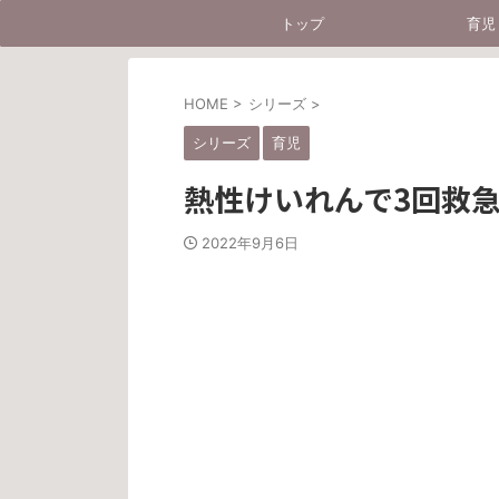
トップ
育児
HOME
>
シリーズ
>
シリーズ
育児
熱性けいれんで3回救
2022年9月6日