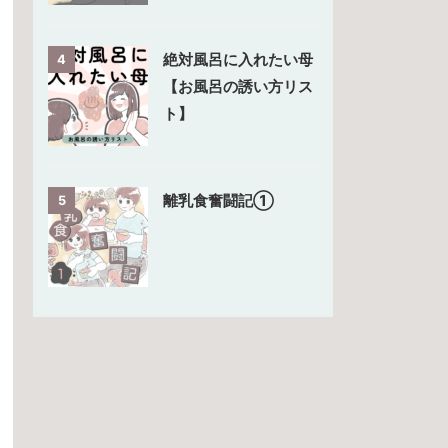
絶対風呂に入れたい母
4
【お風呂の誘い方リス
ト】
離乳食奮闘記①
5