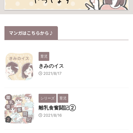
マンガはこちらから♪
育児
きみのイス
2021/8/17
シリーズ
育児
離乳食奮闘記②
2021/8/16