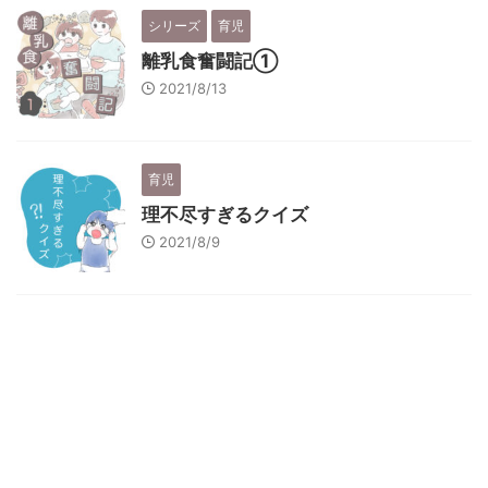
シリーズ
育児
離乳食奮闘記①
2021/8/13
育児
理不尽すぎるクイズ
2021/8/9