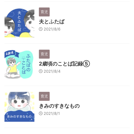
育児
夫とふたば
2021/8/6
育児
2歳頃のことば記録⑤
2021/8/4
育児
きみのすきなもの
2021/8/1