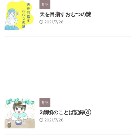
育児
天を目指すおむつの謎
2021/7/28
育児
2歳頃のことば記録④
2021/7/26