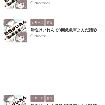
2022/8/20
シリーズ
育児
熱性けいれんで3回救急車よんだ話⑬
2022/8/13
シリーズ
育児